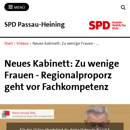
MENÜ
SPD Passau-​Heining
Start
›
Videos
›
Neues Kabinett: Zu wenige Frauen - …
Neues Kabinett: Zu wenige
Frauen - Regionalproporz
geht vor Fachkompetenz
Für das Video überträgst du deine Daten in die USA